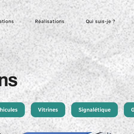
ations
Réalisations
Qui suis-je ?
ons
hicules
Vitrines
Signalétique
G