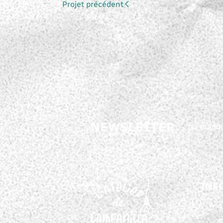
Projet précédent
NEWSLETTER
Ne manqu
!
INF
7