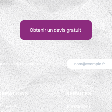
Obtenir un devis gratuit
ez pas les nouveautés
ORMATIONS
SERVICES
0 rue du
Prestations
Tounet