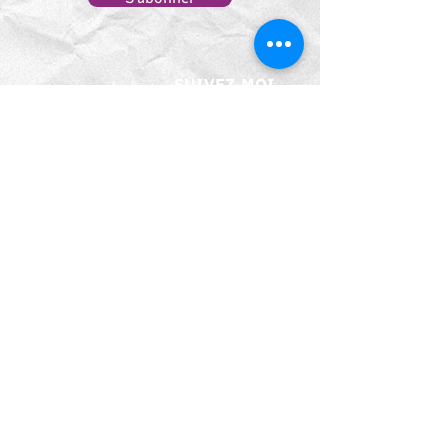
SUIVEZ-MOI
70 rue du Tounet
24100 BERGERAC
06 32 69 94 28
coraliedesneux@yahoo.com
SERVICES
A PROPOS
Prestations
Qui suis-je ?