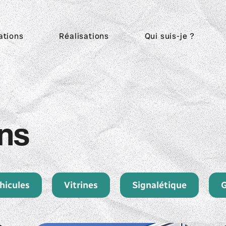
ations
Réalisations
Qui suis-je ?
ons
hicules
Vitrines
Signalétique
G